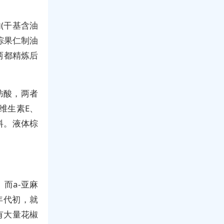
(干基含油
油棕果仁制油
两都精炼后
肪酸，两者
维生素E、
料。液体棕
而a-亚麻
年代初，就
有大量花椒