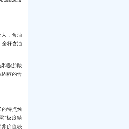
粒大，含油
籽，全籽含油
饱和脂肪酸
胆固醇的含
它的特点烛
需“极度精
营养价值较