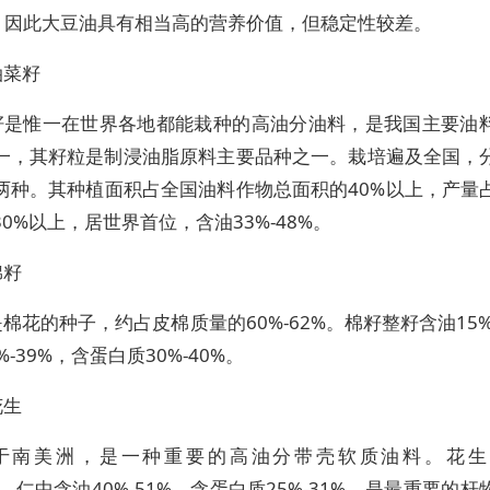
0%，因此大豆油具有相当高的营养价值，但稳定性较差。
油菜籽
籽是惟一在世界各地都能栽种的高油分油料，是我国主要油
一，其籽粒是制浸油脂原料主要品种之一。栽培遍及全国，
两种。其种植面积占全国油料作物总面积的40%以上，产量
0%以上，居世界首位，含油33%-48%。
棉籽
棉花的种子，约占皮棉质量的60%-62%。棉籽整籽含油15%
%-39%，含蛋白质30%-40%。
花生
于南美洲，是一种重要的高油分带壳软质油料。花生
5%，仁中含油40%-51%，含蛋白质25%-31%，是最重要的