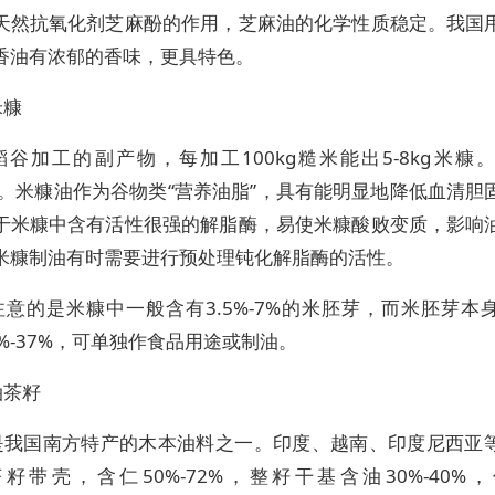
天然抗氧化剂芝麻酚的作用，芝麻油的化学性质稳定。我国
香油有浓郁的香味，更具特色。
米糠
稻谷加工的副产物，每加工100kg糙米能出5-8kg米糠
24%。米糠油作为谷物类“营养油脂”，具有能明显地降低血清胆
于米糠中含有活性很强的解脂酶，易使米糠酸败变质，影响
米糠制油有时需要进行预处理钝化解脂酶的活性。
注意的是米糠中一般含有3.5%-7%的米胚芽，而米胚芽本
%-37%，可单独作食品用途或制油。
油茶籽
是我国南方特产的木本油料之一。印度、越南、印度尼西亚
籽带壳，含仁50%-72%，整籽干基含油30%-40%