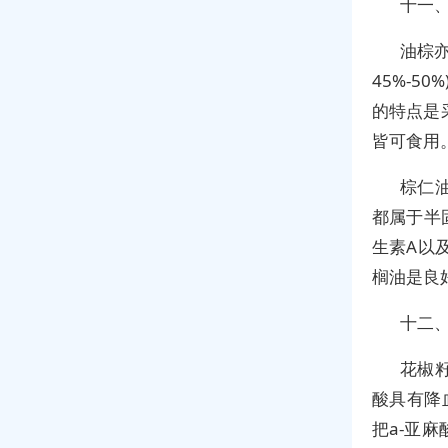
十一
油棕
45%-5
的特点是
皆可食用
棕仁
都属于半
生素A以
榈油是良
十二
花椒籽
酸具有降
把a-亚