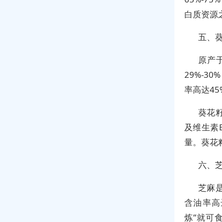
白质资源
五、
原产
29%-3
率高达45
葵花
及维生素
量。葵花
六、
芝麻
含油率高
炼”就可