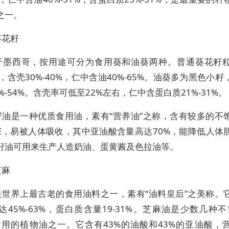
之一。
葵花籽
于墨西哥，按用途可分为食用葵和油葵两种。普通葵花籽
0%，含壳30%-40%，仁中含油40%-65%。油葵多为黑色小
%-54%。含壳率可低至22%左右，仁中含蛋白质21%-31%。
籽油是一种优质食用油，素有“营养油”之称，含有较多的不
E，易被人体吸收，其中亚油酸含量高达70%，能降低人体
籽油可用来生产人造奶油、蛋黄酱及色拉油等。
芝麻
是世界上最古老的食用油料之一，素有“油料皇后”之美称。
达45%-63%，蛋白质含量19-31%。芝麻油是少数几种不
食用的植物油之一。它含有43%的油酸和43%的亚油酸，