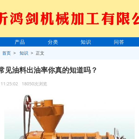
产品
分类
知识
问答
>
首页
>
知识
> 正文
常见油料出油率你真的知道吗？
8 11:25:02 18050次浏览