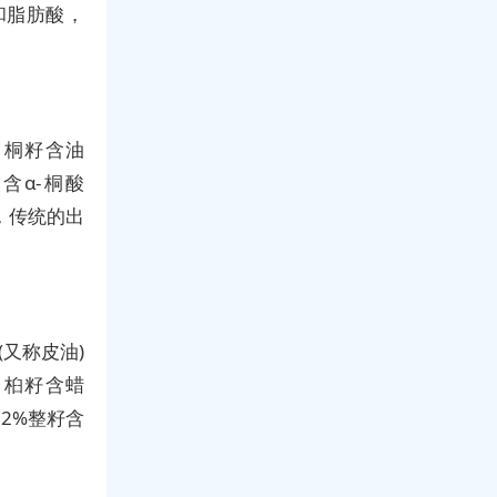
和脂肪酸，
，桐籽含油
中含α-桐酸
，传统的出
又称皮油)
。桕籽含蜡
62%整籽含