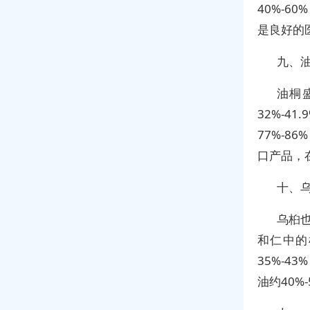
40%-
是良好的
九、
油桐
32%-4
77%-
口产品，
十、
乌桕
和仁中的
35%-4
油约40%