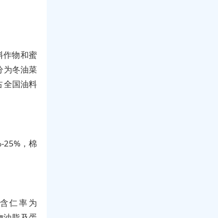
料作物和蜜
分为冬油菜
占全国油料
-25%，棉
含仁率为
杆物油脂及蛋