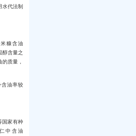
用水代法制
。米糠含油
固醇含量之
油的质量，
身含油率较
等国家有种
，仁中含油