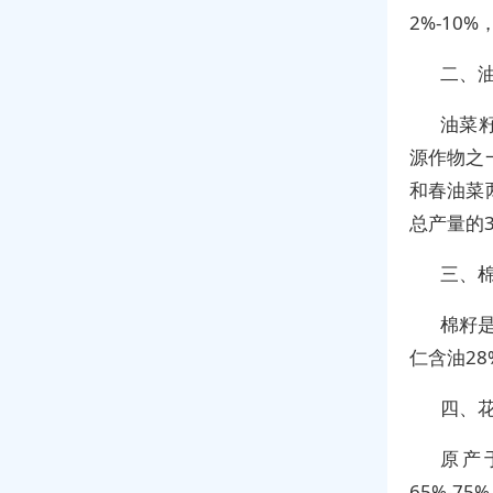
2%-1
二、
油菜
源作物之
和春油菜
总产量的3
三、
棉籽是
仁含油28
四、
原产
65%-7