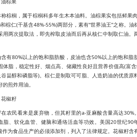
、油棕果
亦称棕榈，属于棕榈科多年生木本油料。油棕果实包括鲜果肉
0%)和棕仁(干基含48%-55%)两部分，素有“世界油王”之称。
采用两次提取法，即先榨取皮油而后再从核仁中制取仁油。
。
油含有80%以上的饱和脂肪酸，皮油也含50%以上的饱和脂
固体脂，稳定性好、烟点高、储藏性良好且营养价值高(富含
及谷甾醇和磷脂等)。棕仁是制取可可脂、人造奶油的优质原
好的煎炸用油。
、花椒籽
在农民看来是废弃物，但其籽里的a-亚麻酸含量高达30%。
血脂、软化血管、健脑和通络活血等功效。美国20世纪90
麻酸作为食品生产的必须添加剂，列入了法律规定。花椒籽含